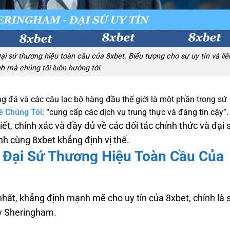
i sứ thương hiệu toàn cầu của 8xbet. Biểu tượng cho sự uy tín và li
h mà chúng tôi luôn hướng tới.
ng đá và các câu lạc bộ hàng đầu thế giới là một phần trong sứ
ề Chúng Tôi
: “cung cấp các dịch vụ trung thực và đáng tin cậy”.
tiết, chính xác và đầy đủ về các đối tác chính thức và đại 
h cùng 8xbet khẳng định vị thế.
Đại Sứ Thương Hiệu Toàn Cầu Của
hất, khẳng định mạnh mẽ cho uy tín của 8xbet, chính là 
dy Sheringham.