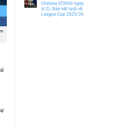
Chelsea (03h00 ngày
Th2
4/2): Bán kết lượt về
League Cup 2025/26
êm
sứ
sự