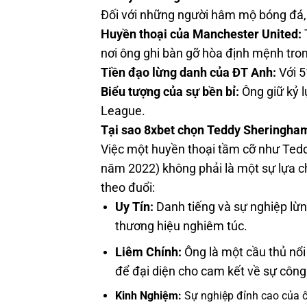
Đối với những người hâm mộ bóng đá, 
Huyền thoại của Manchester United:
T
nơi ông ghi bàn gỡ hòa định mệnh tr
Tiền đạo lừng danh của ĐT Anh:
Với 5
Biểu tượng của sự bền bỉ:
Ông giữ kỷ l
League.
Tại sao 8xbet chọn Teddy Sheringha
Việc một huyền thoại tầm cỡ như Tedd
năm 2022) không phải là một sự lựa ch
theo đuổi:
Uy Tín:
Danh tiếng và sự nghiệp lừ
thương hiệu nghiêm túc.
Liêm Chính:
Ông là một cầu thủ nổi 
để đại diện cho cam kết về sự côn
Kinh Nghiệm:
Sự nghiệp đỉnh cao của ô