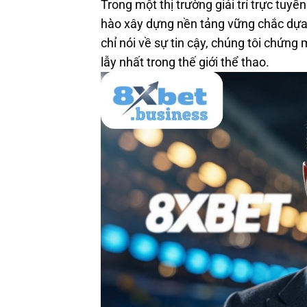
Trong một thị trường giải trí trực tuyế
hào xây dựng nền tảng vững chắc dựa 
chỉ nói về sự tin cậy, chúng tôi chứng
lẫy nhất trong thế giới thể thao.