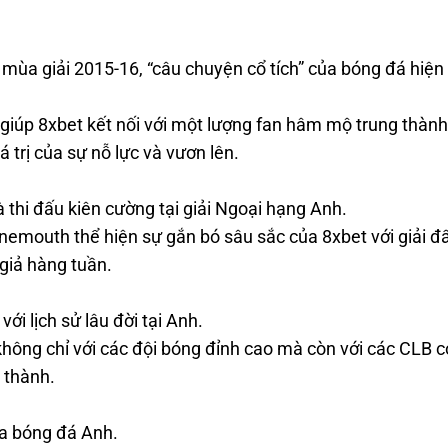
ùa giải 2015-16, “câu chuyện cổ tích” của bóng đá hiện
 giúp 8xbet kết nối với một lượng fan hâm mộ trung thành
 trị của sự nỗ lực và vươn lên.
 thi đấu kiên cường tại giải Ngoại hạng Anh.
nemouth thể hiện sự gắn bó sâu sắc của 8xbet với giải đ
 giả hàng tuần.
ới lịch sử lâu đời tại Anh.
hông chỉ với các đội bóng đỉnh cao mà còn với các CLB c
 thành.
ủa bóng đá Anh.