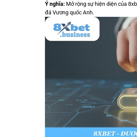
Ý nghĩa:
Mở rộng sự hiện diện của 8xbe
đá Vương quốc Anh.