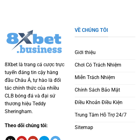
VỀ CHÚNG TÔI
Giới thiệu
8Xbet là trang cá cược trực
Chơi Có Trách Nhiệm
tuyến đáng tin cậy hàng
Miễn Trách Nhiệm
đầu Châu Á, tự hào là đối
tác chính thức của nhiều
Chính Sách Bảo Mật
CLB bóng đá và đại sứ
Điều Khoản Điều Kiện
thương hiệu Teddy
Sheringham.
Trung Tâm Hỗ Trợ 24/7
Theo dõi chúng tôi:
Sitemap