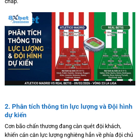
chấp.
2. Phân tích thông tin lực lượng và Đội hình
dự kiến
Cơn bão chấn thương đang càn quét đội khách,
khiến cán cân lực lượng nghiêng hẳn về phía đội chủ