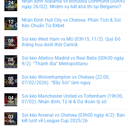
Nhận định Atalanta vs Borussia Dortmund (00h45
24
ngày 26/02): Nhiệm vụ bất khả thi tại Bergamo?
Th2
Nhận Định Hull City vs Chelsea: Phân Tích & Soi
12
Kèo Chuẩn Từ 8Xbet
Th2
Soi kèo West Ham vs MU (03h15, 11/2): Quỷ Đỏ
09
thăng hoa dưới thời Carrick
Th2
Soi kèo Atletico Madrid vs Real Betis (00h30 ngày
08
9/2): “Thánh địa” Metropolitano
Th2
Soi kèo Wolverhampton vs Chelsea (22:00,
05
07/02/2026): “Bầy Sói” lâm nguy
Th2
Soi kèo Manchester United vs Tottenham (19h30,
04
07/02): Nhận định, Tỷ lệ & Dự đoán tỷ số
Th2
Soi kèo Arsenal vs Chelsea (03h00 ngày 4/2): Bán
03
kết lượt về League Cup 2025/26
Th2