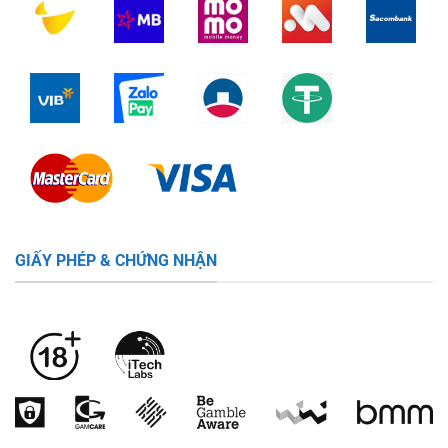
GIẤY PHÉP & CHỨNG NHẬN