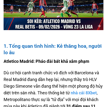
1. Tổng quan tình hình: Kẻ thăng hoa, người
lo âu
Atletico Madrid: Pháo đài bất khả xâm phạm
Dù cơ hội cạnh tranh chức vô địch với Barcelona và
Real Madrid đang dần hẹp lại, nhưng thầy trò HLV
Diego Simeone vẫn đang thể hiện một phong độ hủy
diệt trên sân nhà. Theo thống kê từ
nhà cái 8Xbet
,
Metropolitano thực sự là “tử địa” với mọi đội khách
mùa này khi Atletico đã giành tới
31 điểm sau 11