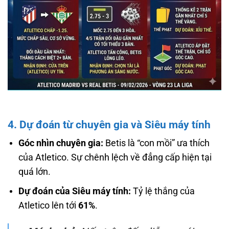
4. Dự đoán từ chuyên gia và Siêu máy tính
Góc nhìn chuyên gia:
Betis là “con mồi” ưa thích
của Atletico. Sự chênh lệch về đẳng cấp hiện tại
quá lớn.
Dự đoán của Siêu máy tính:
Tỷ lệ thắng của
Atletico lên tới
61%
.