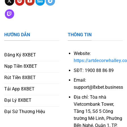
HƯỚNG DẪN
THÔNG TIN
Website:
Đăng Ký 8XBET
https://artdecorwhalley.co
Nạp Tiền 8XBET
SĐT: 1900 88 86 89
Rút Tiền 8XBET
Email:
support@8xbet.business
Tải App 8XBET
Địa chỉ: Tòa nhà
Đại Lý 8XBET
Vietcombank Tower,
Tầng 15, Số 5 Công
Đại Sứ Thương Hiệu
trường Mê Linh, Phường
Bến Nghé, Quận 1, TP.