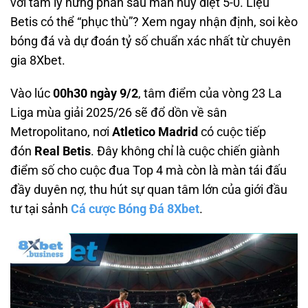
với tâm lý hưng phấn sau màn hủy diệt 5-0. Liệu
Betis có thể “phục thù”? Xem ngay nhận định, soi kèo
bóng đá và dự đoán tỷ số chuẩn xác nhất từ chuyên
gia 8Xbet.
Vào lúc
00h30 ngày 9/2
, tâm điểm của vòng 23 La
Liga mùa giải 2025/26 sẽ đổ dồn về sân
Metropolitano, nơi
Atletico Madrid
có cuộc tiếp
đón
Real Betis
. Đây không chỉ là cuộc chiến giành
điểm số cho cuộc đua Top 4 mà còn là màn tái đấu
đầy duyên nợ, thu hút sự quan tâm lớn của giới đầu
tư tại sảnh
Cá cược Bóng Đá 8Xbet
.