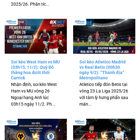
2025/26. Phân tíc...
Soi kèo West Ham vs MU
Soi kèo Atletico Madrid
(03h15, 11/2): Quỷ Đỏ
vs Real Betis (00h30
thăng hoa dưới thời
ngày 9/2): “Thánh địa”
Carrick
Metropolitano
Nhận định, soi kèo West
Atletico tiếp đón Betis tại
Ham vs MU vòng 26
vòng 23 La Liga 2025/26
Ngoại hạng Anh lúc
với tâm lý hưng phấn sau
03h15 ngày 11/2. Ph...
màn...