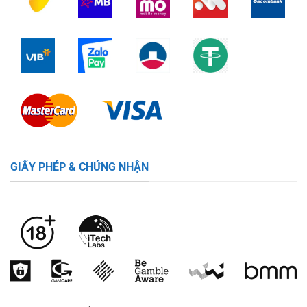
GIẤY PHÉP & CHỨNG NHẬN