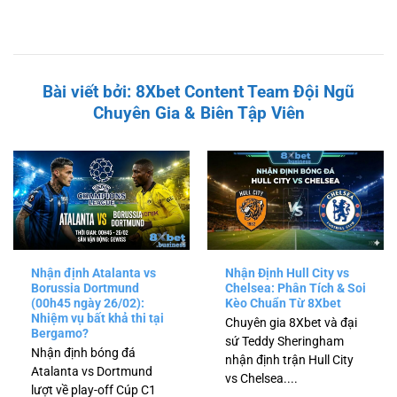
Bài viết bởi:
8Xbet Content Team Đội Ngũ
Chuyên Gia & Biên Tập Viên
Nhận định Atalanta vs
Nhận Định Hull City vs
Borussia Dortmund
Chelsea: Phân Tích & Soi
(00h45 ngày 26/02):
Kèo Chuẩn Từ 8Xbet
Nhiệm vụ bất khả thi tại
Chuyên gia 8Xbet và đại
Bergamo?
sứ Teddy Sheringham
Nhận định bóng đá
nhận định trận Hull City
Atalanta vs Dortmund
vs Chelsea....
lượt về play-off Cúp C1