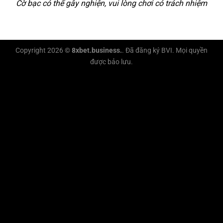
Cờ bạc có thể gây nghiện, vui lòng chơi có trách nhiệm
Copyright 2026 ©
8xbet.business.
. Đã đăng ký BVI. Mọi quyền
được bảo lưu.