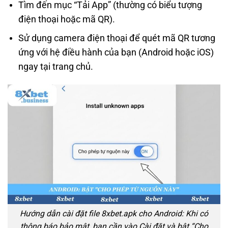
Tìm đến mục “Tải App” (thường có biểu tượng
điện thoại hoặc mã QR).
Sử dụng camera điện thoại để quét mã QR tương
ứng với hệ điều hành của bạn (Android hoặc iOS)
ngay tại trang chủ.
Hướng dẫn cài đặt file 8xbet.apk cho Android: Khi có
thông báo bảo mật, bạn cần vào Cài đặt và bật “Cho