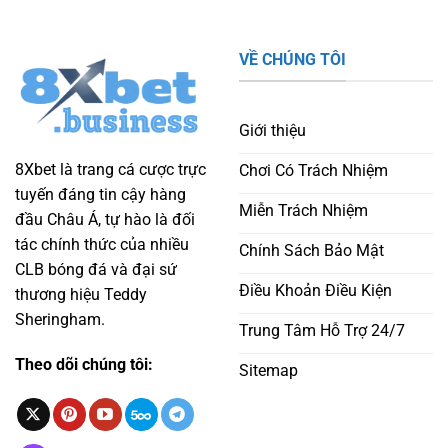
VỀ CHÚNG TÔI
Giới thiệu
8Xbet là trang cá cược trực
Chơi Có Trách Nhiệm
tuyến đáng tin cậy hàng
Miễn Trách Nhiệm
đầu Châu Á, tự hào là đối
tác chính thức của nhiều
Chính Sách Bảo Mật
CLB bóng đá và đại sứ
Điều Khoản Điều Kiện
thương hiệu Teddy
Sheringham.
Trung Tâm Hỗ Trợ 24/7
Theo dõi chúng tôi:
Sitemap