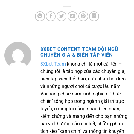
8XBET CONTENT TEAM ĐỘI NGŨ
CHUYÊN GIA & BIÊN TẬP VIÊN
8Xbet Team
không chỉ là một cái tên –
chúng tôi là tập hợp của các chuyên gia,
biên tập viên thể thao, cựu phân tích kèo
và những người chơi cá cược lâu năm.
Với hàng chục năm kinh nghiệm "thực
chiến" tổng hợp trong ngành giải trí trực
tuyến, chúng tôi cùng nhau biên soạn,
kiểm chứng và mang đến cho bạn những
bài viết hướng dẫn chi tiết, những phân
tích kèo "xanh chín" và thông tin khuyến