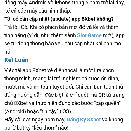
dòng máy Android và iPhone trong 5 năm trở lại đây,
kể cả các máy cấu hình thấp.
Tôi có cần cập nhật (update) app 8Xbet không?
Trả lời: Có. Khi có phiên bản mới để vá lỗi và thêm
tính năng (ví dụ như thêm sảnh
Slot Game
mới), app
sẽ tự động thông báo yêu cầu cập nhật khi bạn mở
nó.
Kết Luận
Việc tải app 8Xbet về điện thoại là một lựa chọn
thông minh, mang lại trải nghiệm cá cược ổn định,
mượt mà và an toàn tuyệt đối. Chỉ cần bạn tuân thủ
đúng hướng dẫn, đặc biệt là chỉ quét mã QR từ trang
chủ 8Xbet và thực hiện đúng các bước “cấp quyền”
(Android) hoặc “tin cậy” (iOS).
Hãy cài đặt ngay hôm nay,
Đăng Ký 8Xbet
và không
bỏ lỡ bất kỳ “kèo thơm” nào!