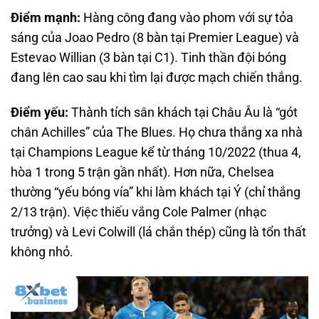
Điểm mạnh:
Hàng công đang vào phom với sự tỏa
sáng của Joao Pedro (8 bàn tại Premier League) và
Estevao Willian (3 bàn tại C1). Tinh thần đội bóng
đang lên cao sau khi tìm lại được mạch chiến thắng.
Điểm yếu:
Thành tích sân khách tại Châu Âu là “gót
chân Achilles” của The Blues. Họ chưa thắng xa nhà
tại Champions League kể từ tháng 10/2022 (thua 4,
hòa 1 trong 5 trận gần nhất). Hơn nữa, Chelsea
thường “yếu bóng vía” khi làm khách tại Ý (chỉ thắng
2/13 trận). Việc thiếu vắng Cole Palmer (nhạc
trưởng) và Levi Colwill (lá chắn thép) cũng là tổn thất
không nhỏ.