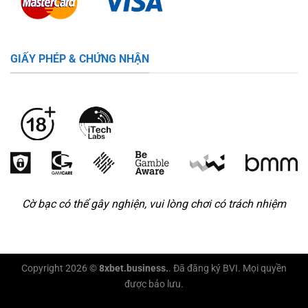
GIẤY PHÉP & CHỨNG NHẬN
Cờ bạc có thể gây nghiện, vui lòng chơi có trách nhiệm
Copyright 2026 ©
8xbet.business.
. Đã đăng ký BVI. Mọi quyền
được bảo lưu.