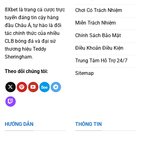
8Xbet là trang cá cược trực
Chơi Có Trách Nhiệm
tuyến đáng tin cậy hàng
Miễn Trách Nhiệm
đầu Châu Á, tự hào là đối
tác chính thức của nhiều
Chính Sách Bảo Mật
CLB bóng đá và đại sứ
Điều Khoản Điều Kiện
thương hiệu Teddy
Sheringham.
Trung Tâm Hỗ Trợ 24/7
Theo dõi chúng tôi:
Sitemap
HƯỚNG DẪN
THÔNG TIN