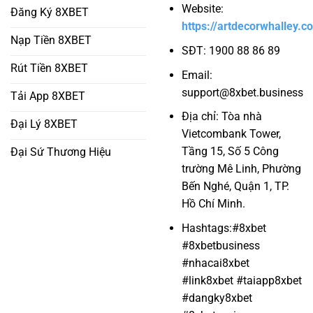
Website:
Đăng Ký 8XBET
https://artdecorwhalley.co
Nạp Tiền 8XBET
SĐT: 1900 88 86 89
Rút Tiền 8XBET
Email:
support@8xbet.business
Tải App 8XBET
Địa chỉ: Tòa nhà
Đại Lý 8XBET
Vietcombank Tower,
Tầng 15, Số 5 Công
Đại Sứ Thương Hiệu
trường Mê Linh, Phường
Bến Nghé, Quận 1, TP.
Hồ Chí Minh.
Hashtags:#8xbet
#8xbetbusiness
#nhacai8xbet
#link8xbet #taiapp8xbet
#dangky8xbet