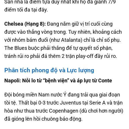
Sân nhà là điểm tựa duy nhất khi họ đã giành 7/9
điểm tối đa tại đây.
Chelsea (Hạng 8):
Đang nắm giữ vị trí cuối cùng
được vào thẳng vòng trong. Tuy nhiên, khoảng cách
với nhóm bám đuổi (như Atalanta) chỉ là chỉ số phụ.
The Blues buộc phải thắng để tự quyết số phận,
tránh rủi ro phải đá thêm 2 trận play-off đầy rủi ro.
Phân tích phong độ và Lực lượng
Napoli: Nỗi lo từ “bệnh viện” và áp lực từ Conte
Đội bóng miền Nam nước Ý đang trải qua giai đoạn
tồi tệ. Thất bại 0-3 trước Juventus tại Serie A và trận
hòa như thua trước Copenhagen (dù chơi hơn người)
đã gióng lên hồi chuông báo động.