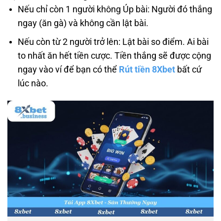
Nếu chỉ còn 1 người không Úp bài: Người đó thắng
ngay (ăn gà) và không cần lật bài.
Nếu còn từ 2 người trở lên: Lật bài so điểm. Ai bài
to nhất ăn hết tiền cược. Tiền thắng sẽ được cộng
ngay vào ví để bạn có thể
Rút tiền 8Xbet
bất cứ
lúc nào.