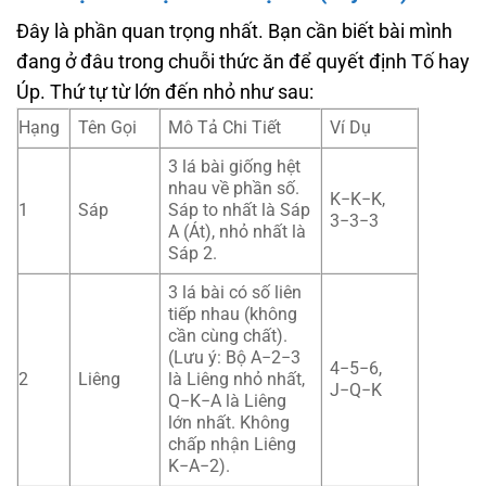
Đây là phần quan trọng nhất. Bạn cần biết bài mình
đang ở đâu trong chuỗi thức ăn để quyết định Tố hay
Úp. Thứ tự từ lớn đến nhỏ như sau:
Hạng
Tên Gọi
Mô Tả Chi Tiết
Ví Dụ
3 lá bài giống hệt
nhau về phần số.
K−K−K,
1
Sáp
Sáp to nhất là Sáp
3−3−3
A (Át), nhỏ nhất là
Sáp 2.
3 lá bài có số liên
tiếp nhau (không
cần cùng chất).
(Lưu ý: Bộ A−2−3
4−5−6,
2
Liêng
là Liêng nhỏ nhất,
J−Q−K
Q−K−A là Liêng
lớn nhất. Không
chấp nhận Liêng
K−A−2).