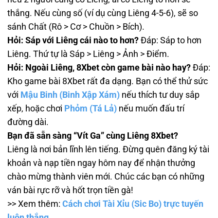
thắng. Nếu cùng số (ví dụ cùng Liêng 4-5-6), sẽ so
sánh Chất (Rô > Cơ > Chuồn > Bích).
Hỏi: Sáp với Liêng cái nào to hơn?
Đáp: Sáp to hơn
Liêng. Thứ tự là Sáp > Liêng > Ảnh > Điểm.
Hỏi: Ngoài Liêng, 8Xbet còn game bài nào hay?
Đáp:
Kho game bài 8Xbet rất đa dạng. Bạn có thể thử sức
với
Mậu Binh (Binh Xập Xám)
nếu thích tư duy sắp
xếp, hoặc chơi
Phỏm (Tá Lả)
nếu muốn đấu trí
đường dài.
Bạn đã sẵn sàng “Vít Ga” cùng Liêng 8Xbet?
Liêng là nơi bản lĩnh lên tiếng. Đừng quên đăng ký tài
khoản và nạp tiền ngay hôm nay để nhận thưởng
chào mừng thành viên mới. Chúc các bạn có những
ván bài rực rỡ và hốt trọn tiền gà!
>> Xem thêm:
Cách chơi Tài Xỉu (Sic Bo) trực tuyến
luôn thắng