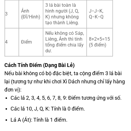
3 lá bài toàn là
Ảnh
hình người (J, Q,
J−J−K,
3
(Đĩ/Hình)
K) nhưng không
Q−K−Q
tạo thành Liêng.
Nếu không có Sáp,
Liêng, Ảnh thì tính
8+2+5=15
4
Điểm
tổng điểm chia lấy
(5 điểm)
dư.
Cách Tính Điểm (Dạng Bài Lẻ)
Nếu bài không có bộ đặc biệt, ta cộng điểm 3 lá bài
lại (tương tự như khi chơi Xì Dách nhưng chỉ lấy hàng
đơn vị):
Các lá 2, 3, 4, 5, 6, 7, 8, 9: Điểm tương ứng với số.
Các lá 10, J, Q, K: Tính là 0 điểm.
Lá A (Át): Tính là 1 điểm.