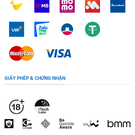
GIẤY PHÉP & CHỨNG NHẬN