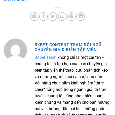
8XBET CONTENT TEAM ĐỘI NGŨ
CHUYÊN GIA & BIÊN TẬP VIÊN
8Xbet Team
không chỉ là một cái tên –
chúng tôi là tập hợp của các chuyên gia,
biên tập viên thể thao, cựu phân tích kèo
và những người chơi cá cược lâu năm.
Với hàng chục năm kinh nghiệm "thực
chiến" tổng hợp trong ngành giải trí trực
tuyến, chúng tôi cùng nhau biên soạn,
kiểm chứng và mang đến cho bạn những
bài viết hướng dẫn chi tiết, những phân