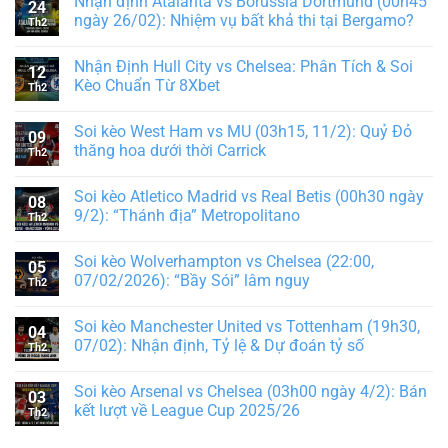
Nhận định Atalanta vs Borussia Dortmund (00h45
24
ngày 26/02): Nhiệm vụ bất khả thi tại Bergamo?
Th2
Nhận Định Hull City vs Chelsea: Phân Tích & Soi
12
Kèo Chuẩn Từ 8Xbet
Th2
Soi kèo West Ham vs MU (03h15, 11/2): Quỷ Đỏ
09
thăng hoa dưới thời Carrick
Th2
Soi kèo Atletico Madrid vs Real Betis (00h30 ngày
08
9/2): “Thánh địa” Metropolitano
Th2
Soi kèo Wolverhampton vs Chelsea (22:00,
05
07/02/2026): “Bầy Sói” lâm nguy
Th2
Soi kèo Manchester United vs Tottenham (19h30,
04
07/02): Nhận định, Tỷ lệ & Dự đoán tỷ số
Th2
Soi kèo Arsenal vs Chelsea (03h00 ngày 4/2): Bán
03
kết lượt về League Cup 2025/26
Th2