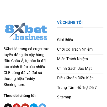
VỀ CHÚNG TÔI
Giới thiệu
8Xbet là trang cá cược trực
Chơi Có Trách Nhiệm
tuyến đáng tin cậy hàng
Miễn Trách Nhiệm
đầu Châu Á, tự hào là đối
tác chính thức của nhiều
Chính Sách Bảo Mật
CLB bóng đá và đại sứ
Điều Khoản Điều Kiện
thương hiệu Teddy
Sheringham.
Trung Tâm Hỗ Trợ 24/7
Theo dõi chúng tôi:
Sitemap