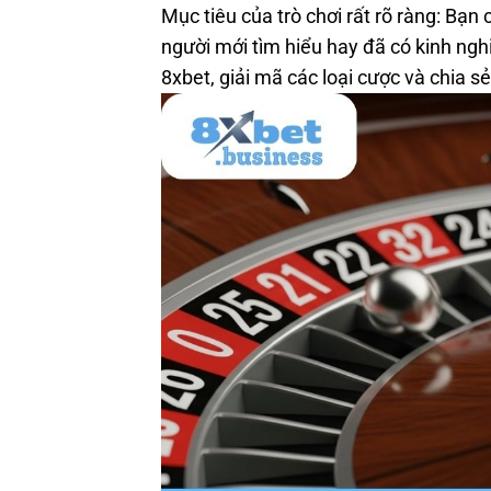
Mục tiêu của trò chơi rất rõ ràng: Bạn
người mới tìm hiểu hay đã có kinh nghi
8xbet, giải mã các loại cược và chia s