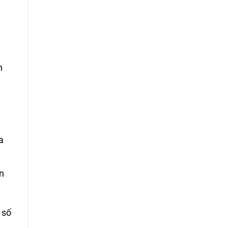
n
a
n
 số