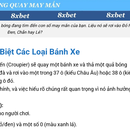
 bóng đang tìm đến con số may mắn của bạn. Liệu nó sẽ rơi vào Đỏ 
Đen, Chẵn hay Lẻ?
 Biệt Các Loại Bánh Xe
iển (Croupier) sẽ quay một bánh xe và thả một quả bóng
 và rơi vào một trong 37 ô (kiểu Châu Âu) hoặc 38 ô (ki
 ô đó.
hính, và việc hiểu rõ chúng rất quan trọng vì nó ảnh hưởn
):
ho người chơi.
đỏ/đen) và một số 0 (màu xanh lá).