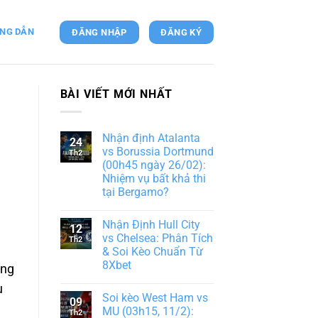
NG DẪN
ĐĂNG NHẬP
ĐĂNG KÝ
BÀI VIẾT MỚI NHẤT
Nhận định Atalanta
24
vs Borussia Dortmund
Th2
(00h45 ngày 26/02):
Nhiệm vụ bất khả thi
tại Bergamo?
Nhận Định Hull City
12
vs Chelsea: Phân Tích
Th2
& Soi Kèo Chuẩn Từ
8Xbet
ẳng
u
Soi kèo West Ham vs
09
MU (03h15, 11/2):
Th2