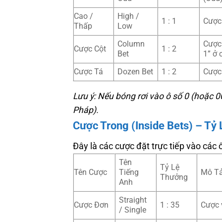
Cao /
High /
1 : 1
Cược 
Thấp
Low
Column
Cược 
Cược Cột
1 : 2
Bet
1” ở 
Cược Tá
Dozen Bet
1 : 2
Cược 
Lưu ý: Nếu bóng rơi vào ô số 0 (hoặc 00
Pháp).
Cược Trong (Inside Bets) – Tỷ
Đây là các cược đặt trực tiếp vào các 
Tên
Tỷ Lệ
Tên Cược
Tiếng
Mô T
Thưởng
Anh
Straight
Cược Đơn
1 : 35
Cược v
/ Single