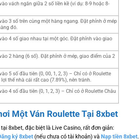
ào vách ngăn giữa 2 số liền kề (ví dụ: 8-9 hoặc 8-
vào 3 số trên cùng một hàng ngang. Đặt phỉnh ở mép
hàng đó.
vào 4 số giao nhau tại một góc. Đặt phỉnh vào giao
vào 2 hàng (6 số). Đặt phỉnh ở mép, giao điểm của 2
ào 5 số đầu tiên (0, 00, 1, 2, 3) – Chỉ có ở Roulette
lợi thế nhà cái rất cao (7.89%), nên tránh.
ào 4 số đầu tiên (0, 1, 2, 3) – Chỉ có ở Roulette Châu
ơi Một Ván Roulette Tại 8xbet
ại 8xbet, đặc biệt là Live Casino, rất đơn giản:
Đăng ký 8xbet
(nếu chưa có tài khoản) và
Nạp tiền 8xbet
.