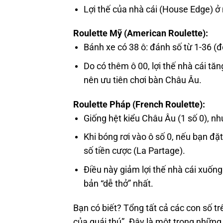
Lợi thế của nhà cái (House Edge) ở
Roulette Mỹ (American Roulette):
Bánh xe có 38 ô: đánh số từ 1-36 (đ
Do có thêm ô 00, lợi thế nhà cái tă
nên ưu tiên chơi bàn Châu Âu.
Roulette Pháp (French Roulette):
Giống hệt kiểu Châu Âu (1 số 0), nh
Khi bóng rơi vào ô số 0, nếu bạn đ
số tiền cược (La Partage).
Điều này giảm lợi thế nhà cái xuống
bản “dễ thở” nhất.
Bạn có biết? Tổng tất cả các con số tr
của quái thú”. Đây là một trong những 