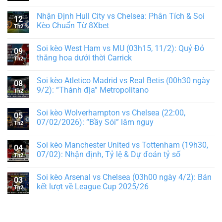
Nhận Định Hull City vs Chelsea: Phân Tích & Soi
12
Kèo Chuẩn Từ 8Xbet
Th2
Soi kèo West Ham vs MU (03h15, 11/2): Quỷ Đỏ
09
thăng hoa dưới thời Carrick
Th2
Soi kèo Atletico Madrid vs Real Betis (00h30 ngày
08
9/2): “Thánh địa” Metropolitano
Th2
Soi kèo Wolverhampton vs Chelsea (22:00,
05
07/02/2026): “Bầy Sói” lâm nguy
Th2
Soi kèo Manchester United vs Tottenham (19h30,
04
07/02): Nhận định, Tỷ lệ & Dự đoán tỷ số
Th2
Soi kèo Arsenal vs Chelsea (03h00 ngày 4/2): Bán
03
kết lượt về League Cup 2025/26
Th2