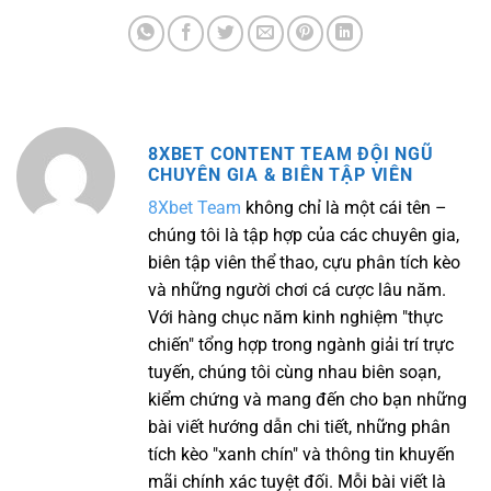
8XBET CONTENT TEAM ĐỘI NGŨ
CHUYÊN GIA & BIÊN TẬP VIÊN
8Xbet Team
không chỉ là một cái tên –
chúng tôi là tập hợp của các chuyên gia,
biên tập viên thể thao, cựu phân tích kèo
và những người chơi cá cược lâu năm.
Với hàng chục năm kinh nghiệm "thực
chiến" tổng hợp trong ngành giải trí trực
tuyến, chúng tôi cùng nhau biên soạn,
kiểm chứng và mang đến cho bạn những
bài viết hướng dẫn chi tiết, những phân
tích kèo "xanh chín" và thông tin khuyến
mãi chính xác tuyệt đối. Mỗi bài viết là