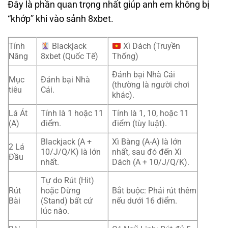
Đây là phần quan trọng nhất giúp anh em không bị
“khớp” khi vào sảnh 8xbet.
Tính
Blackjack
Xì Dách (Truyền
Năng
8xbet (Quốc Tế)
Thống)
Đánh bại Nhà Cái
Mục
Đánh bại Nhà
(thường là người chơi
tiêu
Cái.
khác).
Lá Át
Tính là 1 hoặc 11
Tính là 1, 10, hoặc 11
(A)
điểm.
điểm (tùy luật).
Blackjack (A +
Xì Bàng (A-A) là lớn
2 Lá
10/J/Q/K) là lớn
nhất, sau đó đến Xì
Đầu
nhất.
Dách (A + 10/J/Q/K).
Tự do Rút (Hit)
Rút
hoặc Dừng
Bắt buộc: Phải rút thêm
Bài
(Stand) bất cứ
nếu dưới 16 điểm.
lúc nào.