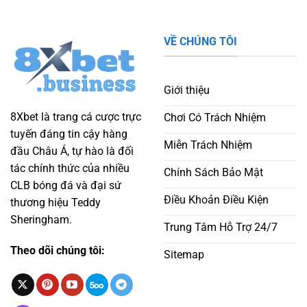
VỀ CHÚNG TÔI
Giới thiệu
8Xbet là trang cá cược trực
Chơi Có Trách Nhiệm
tuyến đáng tin cậy hàng
Miễn Trách Nhiệm
đầu Châu Á, tự hào là đối
tác chính thức của nhiều
Chính Sách Bảo Mật
CLB bóng đá và đại sứ
Điều Khoản Điều Kiện
thương hiệu Teddy
Sheringham.
Trung Tâm Hỗ Trợ 24/7
Theo dõi chúng tôi:
Sitemap