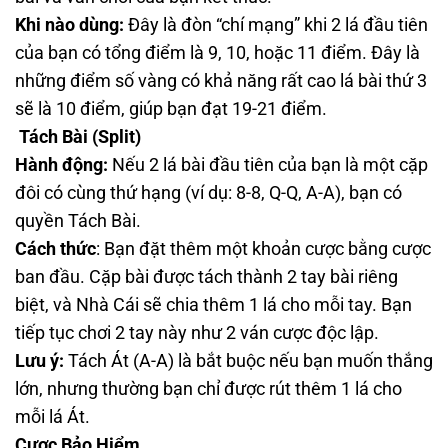
Khi nào dùng:
Đây là đòn “chí mạng” khi 2 lá đầu tiên
của bạn có tổng điểm là 9, 10, hoặc 11 điểm. Đây là
những điểm số vàng có khả năng rất cao lá bài thứ 3
sẽ là 10 điểm, giúp bạn đạt 19-21 điểm.
Tách Bài (Split)
Hành động:
Nếu 2 lá bài đầu tiên của bạn là một cặp
đôi có cùng thứ hạng (ví dụ: 8-8, Q-Q, A-A), bạn có
quyền Tách Bài.
Cách thức
: Bạn đặt thêm một khoản cược bằng cược
ban đầu. Cặp bài được tách thành 2 tay bài riêng
biệt, và Nhà Cái sẽ chia thêm 1 lá cho mỗi tay. Bạn
tiếp tục chơi 2 tay này như 2 ván cược độc lập.
Lưu ý:
Tách Át (A-A) là bắt buộc nếu bạn muốn thắng
lớn, nhưng thường bạn chỉ được rút thêm 1 lá cho
mỗi lá Át.
Cược Bảo Hiểm