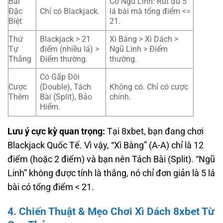
Bài
Có Ngũ Linh: Rút đủ 5
Đặc
Chỉ có Blackjack.
lá bài mà tổng điểm <=
Biệt
21.
Thứ
Blackjack > 21
Xì Bàng > Xì Dách >
Tự
điểm (nhiều lá) >
Ngũ Linh > Điểm
Thắng
Điểm thường.
thường.
Có Gấp Đôi
Cược
(Double), Tách
Không có. Chỉ có cược
Thêm
Bài (Split), Bảo
chính.
Hiểm.
Lưu ý cực kỳ quan trọng:
Tại 8xbet, bạn đang chơi
Blackjack Quốc Tế. Vì vậy, “Xì Bàng” (A-A) chỉ là 12
điểm (hoặc 2 điểm) và bạn nên Tách Bài (Split). “Ngũ
Linh” không được tính là thắng, nó chỉ đơn giản là 5 lá
bài có tổng điểm < 21.
4. Chiến Thuật & Mẹo Chơi Xì Dách 8xbet Từ