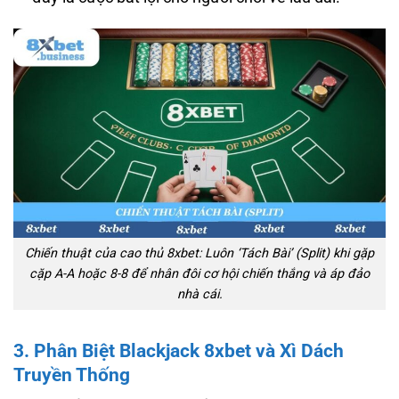
Chiến thuật của cao thủ 8xbet: Luôn ‘Tách Bài’ (Split) khi gặp
cặp A-A hoặc 8-8 để nhân đôi cơ hội chiến thắng và áp đảo
nhà cái.
3. Phân Biệt Blackjack 8xbet và Xì Dách
Truyền Thống