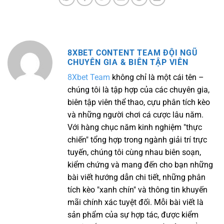
8XBET CONTENT TEAM ĐỘI NGŨ
CHUYÊN GIA & BIÊN TẬP VIÊN
8Xbet Team
không chỉ là một cái tên –
chúng tôi là tập hợp của các chuyên gia,
biên tập viên thể thao, cựu phân tích kèo
và những người chơi cá cược lâu năm.
Với hàng chục năm kinh nghiệm "thực
chiến" tổng hợp trong ngành giải trí trực
tuyến, chúng tôi cùng nhau biên soạn,
kiểm chứng và mang đến cho bạn những
bài viết hướng dẫn chi tiết, những phân
tích kèo "xanh chín" và thông tin khuyến
mãi chính xác tuyệt đối. Mỗi bài viết là
sản phẩm của sự hợp tác, được kiểm