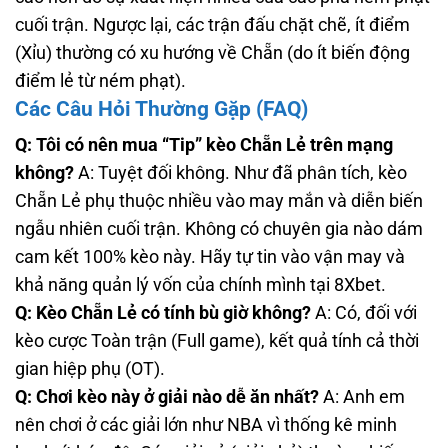
cuối trận. Ngược lại, các trận đấu chặt chẽ, ít điểm
(Xỉu) thường có xu hướng về Chẵn (do ít biến động
điểm lẻ từ ném phạt).
Các Câu Hỏi Thường Gặp (FAQ)
Q: Tôi có nên mua “Tip” kèo Chẵn Lẻ trên mạng
không?
A: Tuyệt đối không. Như đã phân tích, kèo
Chẵn Lẻ phụ thuộc nhiều vào may mắn và diễn biến
ngẫu nhiên cuối trận. Không có chuyên gia nào dám
cam kết 100% kèo này. Hãy tự tin vào vận may và
khả năng quản lý vốn của chính mình tại 8Xbet.
Q: Kèo Chẵn Lẻ có tính bù giờ không?
A: Có, đối với
kèo cược Toàn trận (Full game), kết quả tính cả thời
gian hiệp phụ (OT).
Q: Chơi kèo này ở giải nào dễ ăn nhất?
A: Anh em
nên chơi ở các giải lớn như NBA vì thống kê minh