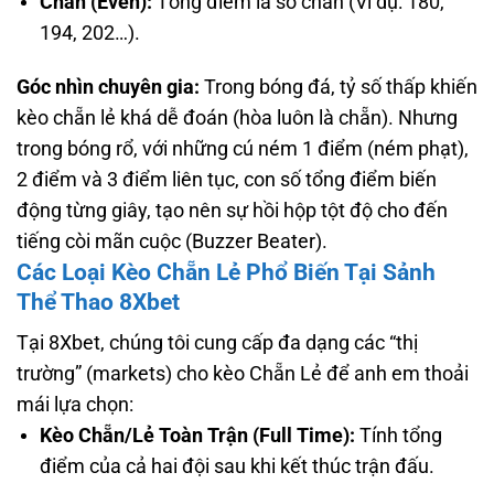
Chẵn (Even):
Tổng điểm là số chẵn (Ví dụ: 180,
194, 202…).
Góc nhìn chuyên gia:
Trong bóng đá, tỷ số thấp khiến
kèo chẵn lẻ khá dễ đoán (hòa luôn là chẵn). Nhưng
trong bóng rổ, với những cú ném 1 điểm (ném phạt),
2 điểm và 3 điểm liên tục, con số tổng điểm biến
động từng giây, tạo nên sự hồi hộp tột độ cho đến
tiếng còi mãn cuộc (Buzzer Beater).
Các Loại Kèo Chẵn Lẻ Phổ Biến Tại Sảnh
Thể Thao 8Xbet
Tại 8Xbet, chúng tôi cung cấp đa dạng các “thị
trường” (markets) cho kèo Chẵn Lẻ để anh em thoải
mái lựa chọn:
Kèo Chẵn/Lẻ Toàn Trận (Full Time):
Tính tổng
điểm của cả hai đội sau khi kết thúc trận đấu.