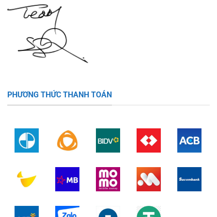
PHƯƠNG THỨC THANH TOÁN