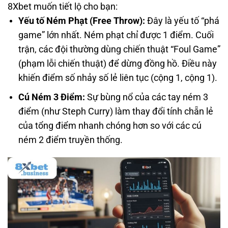
8Xbet muốn tiết lộ cho bạn:
Yếu tố Ném Phạt (Free Throw):
Đây là yếu tố “phá
game” lớn nhất. Ném phạt chỉ được 1 điểm. Cuối
trận, các đội thường dùng chiến thuật “Foul Game”
(phạm lỗi chiến thuật) để dừng đồng hồ. Điều này
khiến điểm số nhảy số lẻ liên tục (cộng 1, cộng 1).
Cú Ném 3 Điểm:
Sự bùng nổ của các tay ném 3
điểm (như Steph Curry) làm thay đổi tính chẵn lẻ
của tổng điểm nhanh chóng hơn so với các cú
ném 2 điểm truyền thống.