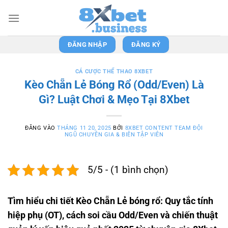
Bỏ
qua
nội
dung
ĐĂNG NHẬP
ĐĂNG KÝ
CÁ CƯỢC THỂ THAO 8XBET
Kèo Chẵn Lẻ Bóng Rổ (Odd/Even) Là
Gì? Luật Chơi & Mẹo Tại 8Xbet
ĐĂNG VÀO
THÁNG 11 20, 2025
BỞI
8XBET CONTENT TEAM ĐỘI
NGŨ CHUYÊN GIA & BIÊN TẬP VIÊN
5/5 - (1 bình chọn)
Tìm hiểu chi tiết Kèo Chẵn Lẻ bóng rổ: Quy tắc tính
hiệp phụ (OT), cách soi cầu Odd/Even và chiến thuật