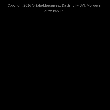
Copyright 2026 ©
8xbet.business.
. Đã đăng ký BVI. Mọi quyền
được bảo lưu.