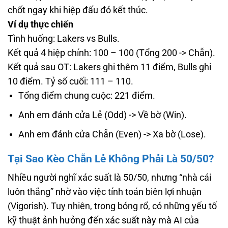
chốt ngay khi hiệp đấu đó kết thúc.
Ví dụ thực chiến
Tình huống: Lakers vs Bulls.
Kết quả 4 hiệp chính: 100 – 100 (Tổng 200 -> Chẵn).
Kết quả sau OT: Lakers ghi thêm 11 điểm, Bulls ghi
10 điểm. Tỷ số cuối: 111 – 110.
Tổng điểm chung cuộc: 221 điểm.
Anh em đánh cửa Lẻ (Odd) -> Về bờ (Win).
Anh em đánh cửa Chẵn (Even) -> Xa bờ (Lose).
Tại Sao Kèo Chẵn Lẻ Không Phải Là 50/50?
Nhiều người nghĩ xác suất là 50/50, nhưng “nhà cái
luôn thắng” nhờ vào việc tính toán biên lợi nhuận
(Vigorish). Tuy nhiên, trong bóng rổ, có những yếu tố
kỹ thuật ảnh hưởng đến xác suất này mà AI của