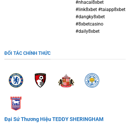
#nhacai8xbet
#link8xbet #taiapp8xbet
#dangky8xbet
#8xbetcasino
#daily8xbet
ĐỐI TÁC CHÍNH THỨC
Đại Sứ Thương Hiệu TEDDY SHERINGHAM