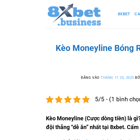
Bỏ
qua
8XBET
CA
nội
dung
Kèo Moneyline Bóng R
ĐĂNG VÀO
THÁNG 11 20, 2025
BỞ
5/5 - (1 bình chọ
Kèo Moneyline (Cược dòng tiền) là gì
đội thắng “dễ ăn” nhất tại 8xbet. Cẩ