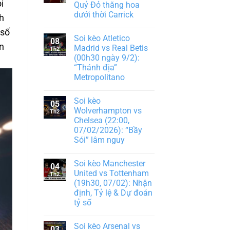
i
Quỷ Đỏ thăng hoa
dưới thời Carrick
nh
 số
Soi kèo Atletico
08
ến
Madrid vs Real Betis
Th2
(00h30 ngày 9/2):
“Thánh địa”
Metropolitano
Soi kèo
05
Wolverhampton vs
Th2
Chelsea (22:00,
07/02/2026): “Bầy
Sói” lâm nguy
Soi kèo Manchester
04
United vs Tottenham
Th2
(19h30, 07/02): Nhận
định, Tỷ lệ & Dự đoán
tỷ số
Soi kèo Arsenal vs
03