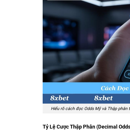
Hiểu rõ cách đọc Odds Mỹ và Thập phân tr
Tỷ Lệ Cược Thập Phân (Decimal Odds