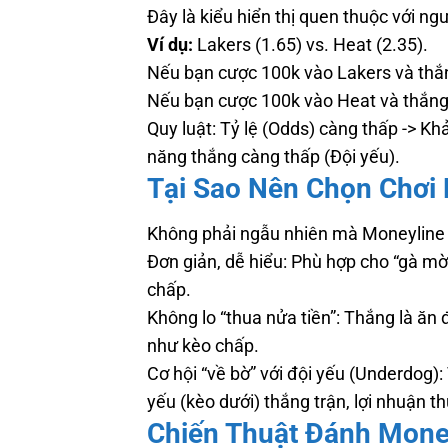
Đây là kiểu hiển thị quen thuộc với ng
Ví dụ:
Lakers (1.65) vs. Heat (2.35).
Nếu bạn cược 100k vào Lakers và thắng
Nếu bạn cược 100k vào Heat và thắng -
Quy luật: Tỷ lệ (Odds) càng thấp -> K
năng thắng càng thấp (Đội yếu).
Tại Sao Nên Chọn Chơi
Không phải ngẫu nhiên mà Moneyline lạ
Đơn giản, dễ hiểu: Phù hợp cho “gà m
chấp.
Không lo “thua nửa tiền”: Thắng là ăn
như kèo chấp.
Cơ hội “về bờ” với đội yếu (Underdog):
yếu (kèo dưới) thắng trận, lợi nhuận t
Chiến Thuật Đánh Mone