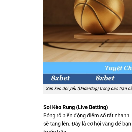
Săn kèo đội yếu (Underdog) trong các trận cầ
Soi Kèo Rung (Live Betting)
Bóng rổ biến động điểm số rất nhanh.
sẽ tăng lên. Đây là cơ hội vàng để bạn