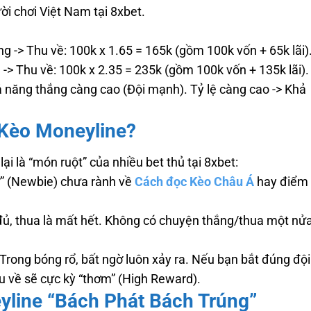
ười chơi Việt Nam tại 8xbet.
 -> Thu về: 100k x 1.65 = 165k (gồm 100k vốn + 65k lãi)
> Thu về: 100k x 2.35 = 235k (gồm 100k vốn + 135k lãi).
hả năng thắng càng cao (Đội mạnh). Tỷ lệ càng cao -> Khả
 Kèo Moneyline?
i là “món ruột” của nhiều bet thủ tại 8xbet:
ờ” (Newbie) chưa rành về
Cách đọc Kèo Châu Á
hay điểm
 đủ, thua là mất hết. Không có chuyện thắng/thua một nử
 Trong bóng rổ, bất ngờ luôn xảy ra. Nếu bạn bắt đúng đội
hu về sẽ cực kỳ “thơm” (High Reward).
yline “Bách Phát Bách Trúng”