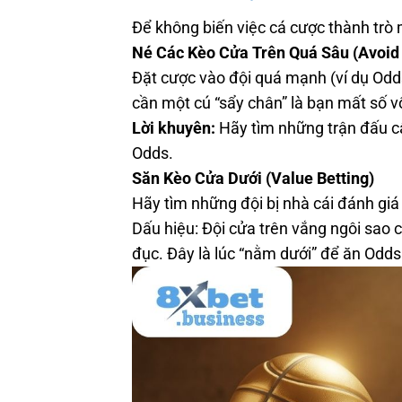
Để không biến việc cá cược thành trò m
Né Các Kèo Cửa Trên Quá Sâu (Avoid
Đặt cược vào đội quá mạnh (ví dụ Odds 
cần một cú “sẩy chân” là bạn mất số vố
Lời khuyên:
Hãy tìm những trận đấu 
Odds.
Săn Kèo Cửa Dưới (Value Betting)
Hãy tìm những đội bị nhà cái đánh gi
Dấu hiệu: Đội cửa trên vắng ngôi sao c
đục. Đây là lúc “nằm dưới” để ăn Odds