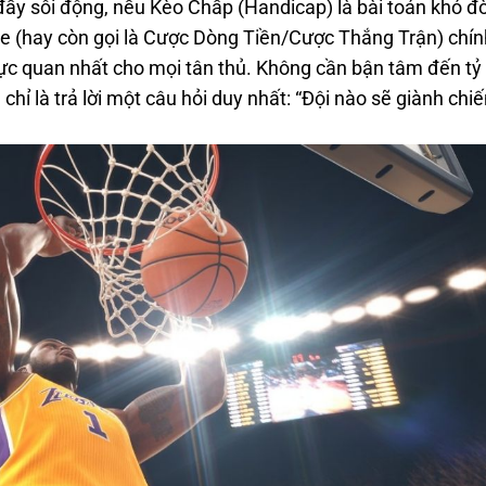
ầy sôi động, nếu Kèo Chấp (Handicap) là bài toán khó đò
line (hay còn gọi là Cược Dòng Tiền/Cược Thắng Trận) chí
rực quan nhất cho mọi tân thủ. Không cần bận tâm đến tỷ
chỉ là trả lời một câu hỏi duy nhất: “Đội nào sẽ giành chi