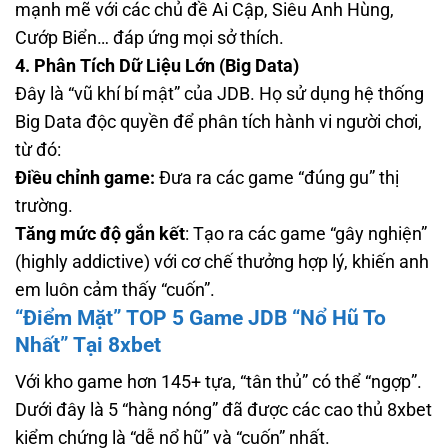
mạnh mẽ với các chủ đề Ai Cập, Siêu Anh Hùng,
Cướp Biển… đáp ứng mọi sở thích.
4. Phân Tích Dữ Liệu Lớn (Big Data)
Đây là “vũ khí bí mật” của JDB. Họ sử dụng hệ thống
Big Data độc quyền để phân tích hành vi người chơi,
từ đó:
Điều chỉnh game:
Đưa ra các game “đúng gu” thị
trường.
Tăng mức độ gắn kết
: Tạo ra các game “gây nghiện”
(highly addictive) với cơ chế thưởng hợp lý, khiến anh
em luôn cảm thấy “cuốn”.
“Điểm Mặt” TOP 5 Game JDB “Nổ Hũ To
Nhất” Tại 8xbet
Với kho game hơn 145+ tựa, “tân thủ” có thể “ngợp”.
Dưới đây là 5 “hàng nóng” đã được các cao thủ 8xbet
kiểm chứng là “dễ nổ hũ” và “cuốn” nhất.