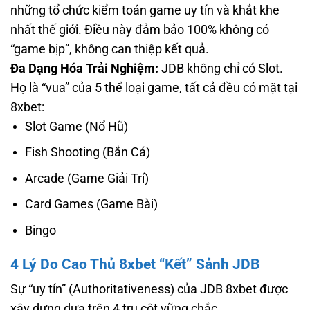
những tổ chức kiểm toán game uy tín và khắt khe
nhất thế giới. Điều này đảm bảo 100% không có
“game bịp”, không can thiệp kết quả.
Đa Dạng Hóa Trải Nghiệm:
JDB không chỉ có Slot.
Họ là “vua” của 5 thể loại game, tất cả đều có mặt tại
8xbet:
Slot Game (Nổ Hũ)
Fish Shooting (Bắn Cá)
Arcade (Game Giải Trí)
Card Games (Game Bài)
Bingo
4 Lý Do Cao Thủ 8xbet “Kết” Sảnh JDB
Sự “uy tín” (Authoritativeness) của JDB 8xbet được
xây dựng dựa trên 4 trụ cột vững chắc.