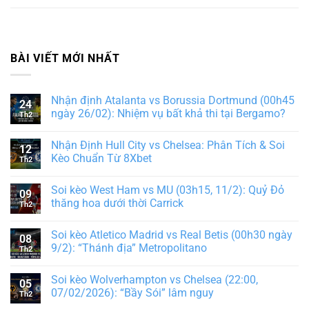
BÀI VIẾT MỚI NHẤT
Nhận định Atalanta vs Borussia Dortmund (00h45
24
ngày 26/02): Nhiệm vụ bất khả thi tại Bergamo?
Th2
Nhận Định Hull City vs Chelsea: Phân Tích & Soi
12
Kèo Chuẩn Từ 8Xbet
Th2
Soi kèo West Ham vs MU (03h15, 11/2): Quỷ Đỏ
09
thăng hoa dưới thời Carrick
Th2
Soi kèo Atletico Madrid vs Real Betis (00h30 ngày
08
9/2): “Thánh địa” Metropolitano
Th2
Soi kèo Wolverhampton vs Chelsea (22:00,
05
07/02/2026): “Bầy Sói” lâm nguy
Th2