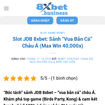
Bỏ
qua
nội
dung
ĐĂNG NHẬP
ĐĂNG KÝ
SLOT GAME 8XBET
Slot JDB 8xbet: Sảnh “Vua Bắn Cá”
Châu Á (Max Win 40,000x)
ĐĂNG VÀO
THÁNG 11 14, 2025
BỞI
8XBET CONTENT TEAM ĐỘI
NGŨ CHUYÊN GIA & BIÊN TẬP VIÊN
5/5 - (1 bình chọn)
“Bóc tách” sảnh JDB 8xbet – “vua bắn cá” châu Á.
Khám phá top game (Birds Party, Kong) & cam kết