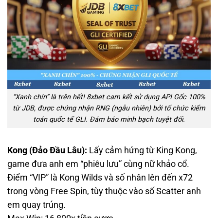
“Xanh chín” là trên hết! 8xbet cam kết sử dụng API Gốc 100%
từ JDB, được chứng nhận RNG (ngẫu nhiên) bởi tổ chức kiểm
toán quốc tế GLI. Đảm bảo minh bạch tuyệt đối.
Kong (Đảo Đầu Lâu):
Lấy cảm hứng từ King Kong,
game đưa anh em “phiêu lưu” cùng nữ khảo cổ.
Điểm “VIP” là Kong Wilds và số nhân lên đến x72
trong vòng Free Spin, tùy thuộc vào số Scatter anh
em quay trúng.